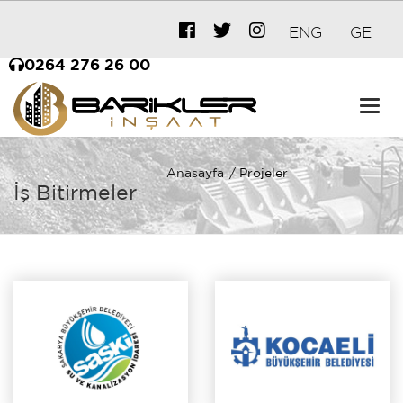
ENG
GE
0264 276 26 00
Togg
navig
Anasayfa
Projeler
İş Bitirmeler